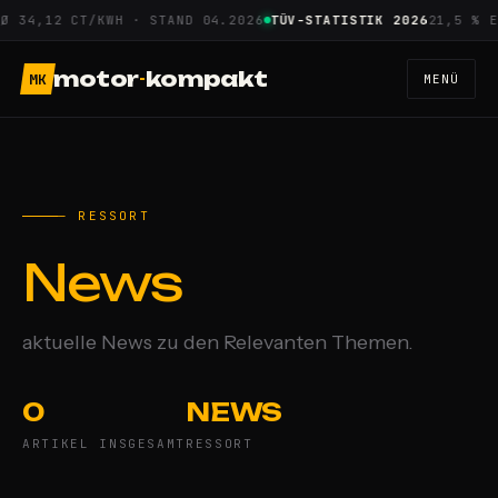
Zum
Ø 34,12 CT/KWH · STAND 04.2026
TÜV-STATISTIK 2026
21,5 % E
Inhalt
springen
motor
-
kompakt
MK
MENÜ
— RESSORT
News
aktuelle News zu den Relevanten Themen.
0
NEWS
ARTIKEL INSGESAMT
RESSORT