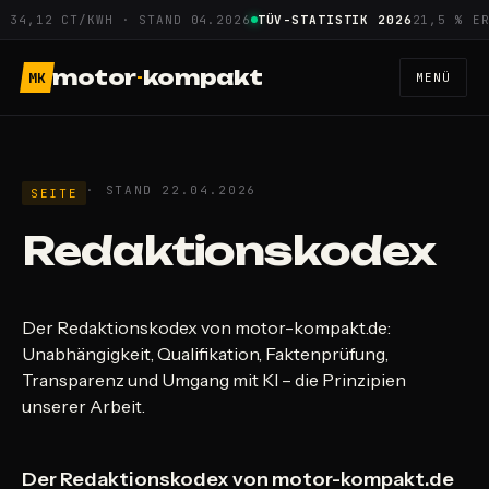
Zum
 34,12 CT/KWH · STAND 04.2026
TÜV-STATISTIK 2026
21,5 % ER
Inhalt
springen
motor
-
kompakt
MK
MENÜ
· STAND 22.04.2026
SEITE
Redaktionskodex
Der Redaktionskodex von motor-kompakt.de:
Unabhängigkeit, Qualifikation, Faktenprüfung,
Transparenz und Umgang mit KI – die Prinzipien
unserer Arbeit.
Der Redaktionskodex von motor-kompakt.de