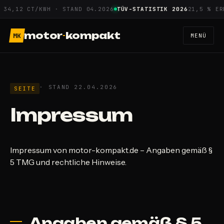
Zum
 34,12 CT/KWH · STAND 04.2026
TÜV-STATISTIK 2026
21,5 % ERH
Inhalt
springen
motor
-
kompakt
MK
MENÜ
· STAND 22.04.2026
SEITE
Impressum
Impressum von motor-kompakt.de – Angaben gemäß §
5 TMG und rechtliche Hinweise.
Angaben gemäß § 5