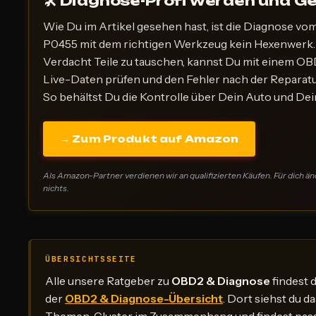
🛠 Diagnose-Profi werden und G
Wie Du im Artikel gesehen hast, ist die Diagnose vo
P0455 mit dem richtigen Werkzeug kein Hexenwerk. 
Verdacht Teile zu tauschen, kannst Du mit einem 
Live-Daten prüfen und den Fehler nach der Reparatu
So behältst Du die Kontrolle über Dein Auto und Dei
→ Zum Produkt auf Amazon
Als Amazon-Partner verdienen wir an qualifizierten Käufen. Für dich än
nichts.
ÜBERSICHTSSEITE
Alle unsere Ratgeber zu
OBD2 & Diagnose
findest 
der
OBD2 & Diagnose-Übersicht
. Dort siehst du d