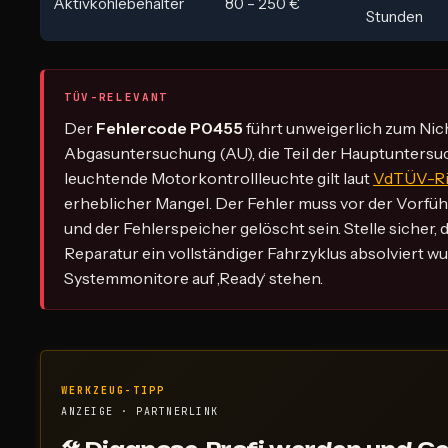
Aktivkohlebehälter
80 – 250 €
Stunden
TÜV-RELEVANT
Der
Fehlercode P0455
führt unweigerlich zum Ni
Abgasuntersuchung (AU), die Teil der Hauptuntersuc
leuchtende Motorkontrollleuchte gilt laut
VdTÜV-Ric
erheblicher Mangel. Der Fehler muss vor der Vorf
und der Fehlerspeicher gelöscht sein. Stelle sicher, 
Reparatur ein vollständiger Fahrzyklus absolviert wur
Systemmonitore auf ‚Ready‘ stehen.
WERKZEUG-TIPP
ANZEIGE · PARTNERLINK