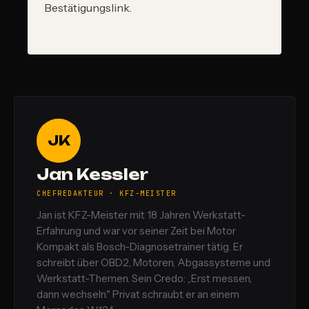
Bestätigungslink.
JK
Jan Kessler
CHEFREDAKTEUR · KFZ-MEISTER
Jan ist KFZ-Meister mit 18 Jahren Werkstatt-
Erfahrung und war vor seiner Zeit bei Motor
Kompakt als Bosch-Diagnosetrainer tätig. Er
schreibt über OBD2, Motoren, Abgassysteme und
Werkstatt-Themen. Sein Credo: „Erst messen,
dann wechseln." Privat schraubt er an einem