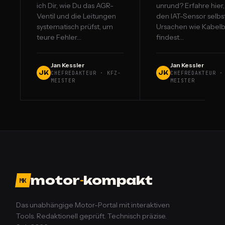
ich Dir, wie Du das AGR-
unrund? Erfahre hier
Ventil und die Leitungen
den IAT-Sensor selbst
systematisch prüfst, um
Ursachen wie Kabel
teure Fehler…
findest…
Jan Kessler
Jan Kessler
JK
JK
CHEFREDAKTEUR · KFZ-
CHEFREDAKTEUR ·
MEISTER
MEISTER
motor
-
kompakt
MK
Das unabhängige Motor-Portal mit interaktiven
Tools. Redaktionell geprüft. Technisch präzise.