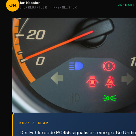
Jan Kessler
JK
REDAKT
CHEFREDAKTEUR · KFZ-MEISTER
KURZ & KLAR
Der Fehlercode P0455 signalisiert eine große Undic