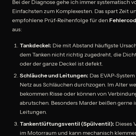
Bei der Diagnose gehe ich immer systematisch v
Einfachsten zum Komplexesten. Das spart Zeit u
empfohlene Prüf-Reihenfolge für den
Fehlerco
aus:
Tankdeckel:
Die mit Abstand häufigste Ursac
dem Tanken nicht richtig zugedreht, die Dich
oder der ganze Deckel ist defekt.
Schläuche und Leitungen:
Das EVAP-System 
Netz aus Schläuchen durchzogen. Im Alter we
bekommen Risse oder können von Verbindun
abrutschen. Besonders Marder beißen gerne i
Leitungen.
Tankentlüftungsventil (Spülventil):
Dieses V
im Motorraum und kann mechanisch klemmen,