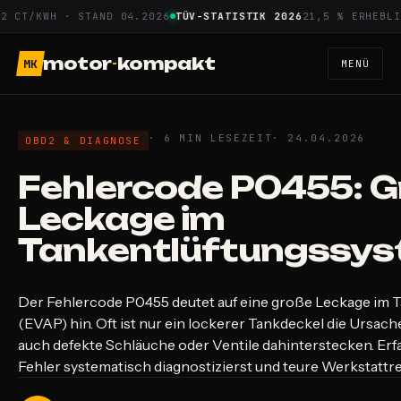
Zum
T/KWH · STAND 04.2026
TÜV-STATISTIK 2026
21,5 % ERHEBLICHE
Inhalt
springen
motor
-
kompakt
MK
MENÜ
· 6 MIN LESEZEIT
· 24.04.2026
OBD2 & DIAGNOSE
Fehlercode P0455: 
Leckage im
Tankentlüftungssy
Der Fehlercode P0455 deutet auf eine große Leckage im 
(EVAP) hin. Oft ist nur ein lockerer Tankdeckel die Ursac
auch defekte Schläuche oder Ventile dahinterstecken. Erfa
Fehler systematisch diagnostizierst und teure Werkstatt