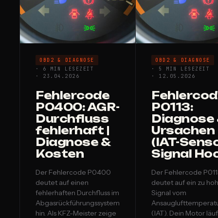
OBD2 & DIAGNOSE
OBD2 & DIAGNOSE
· 6 MIN LESEZEIT
· 5 MIN LESEZEIT
· 23.04.2026
· 12.05.2026
Fehlercode
Fehlerco
P0400: AGR-
P0113:
Durchfluss
Diagnose
fehlerhaft |
Ursachen
Diagnose &
(IAT-Sens
Kosten
Signal Ho
Der Fehlercode P0400
Der Fehlercode P011
deutet auf einen
deutet auf ein zu ho
fehlerhaften Durchfluss im
Signal vom
Abgasrückführungssystem
Ansauglufttemperat
hin. Als KFZ-Meister zeige
(IAT). Dein Motor läuf