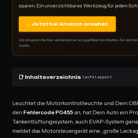
sparen. Ein unverzichtbares Werkzeug für jeden Sch
→ Jetzt bei Amazon ansehen
Als Amazon-Partner verdienen wir an qualifizierten Käufen. Für dich än
nichts.
📑
Inhaltsverzeichnis
(aufklappen)
Leuchtet die Motorkontrollleuchte und Dein OB
den
Fehlercode P0455
an, hat Dein Auto ein P
Tankentlüftungssystem, auch EVAP-System gena
meldet das Motorsteuergerät eine „große Leckage