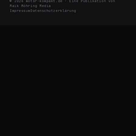
© 2026 motor-kompakt.de · Eine Publikation von
Maik Möhring Media
Impressum
Datenschutzerklärung