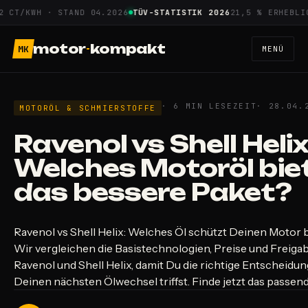
Zum
T/KWH · STAND 04.2026
TÜV-STATISTIK 2026
21,5 % ERHEBLICHE
Inhalt
springen
motor
-
kompakt
MK
MENÜ
· 6 MIN LESEZEIT
· 28.04.
MOTORÖL & SCHMIERSTOFFE
Ravenol vs Shell Helix
Welches Motoröl bie
das bessere Paket?
Ravenol vs Shell Helix: Welches Öl schützt Deinen Motor 
Wir vergleichen die Basistechnologien, Preise und Freiga
Ravenol und Shell Helix, damit Du die richtige Entscheidun
Deinen nächsten Ölwechsel triffst. Finde jetzt das passend