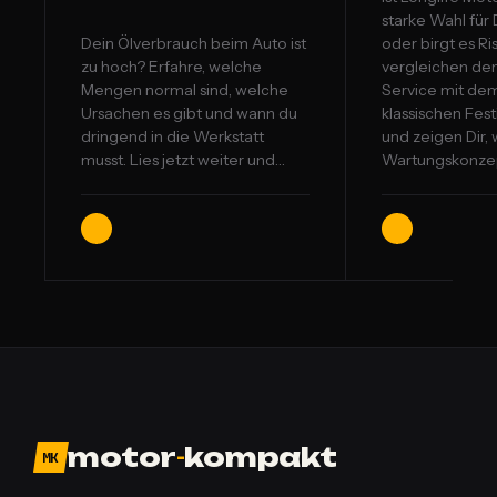
starke Wahl für
Dein Ölverbrauch beim Auto ist
oder birgt es Ri
zu hoch? Erfahre, welche
vergleichen den
Mengen normal sind, welche
Service mit de
Ursachen es gibt und wann du
klassischen Fest
dringend in die Werkstatt
und zeigen Dir,
musst. Lies jetzt weiter und…
Wartungskonzep
motor
-
kompakt
MK