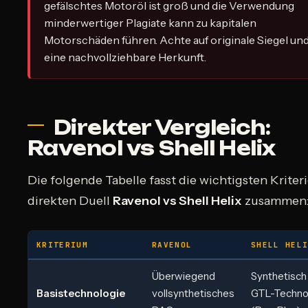
gefälschtes Motoröl ist groß und die Verwendung
minderwertiger Plagiate kann zu kapitalen
Motorschäden führen. Achte auf originale Siegel un
eine nachvollziehbare Herkunft.
Direkter Vergleich:
Ravenol vs Shell Helix
Die folgende Tabelle fasst die wichtigsten Kriter
direkten Duell
Ravenol vs Shell Helix
zusammen
KRITERIUM
RAVENOL
SHELL HEL
Überwiegend
Synthetisch
Basistechnologie
vollsynthetisches
GTL-Techno