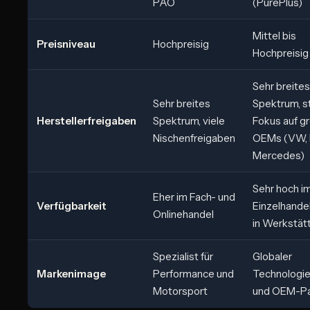
PAO
(PurePlus)
Mittel bis
Preisniveau
Hochpreisig
Hochpreisig
Sehr breites
Sehr breites
Spektrum, s
Herstellerfreigaben
Spektrum, viele
Fokus auf g
Nischenfreigaben
OEMs (VW,
Mercedes)
Sehr hoch i
Eher im Fach- und
Verfügbarkeit
Einzelhande
Onlinehandel
in Werkstät
Spezialist für
Globaler
Markenimage
Performance und
Technologie
Motorsport
und OEM-Pa