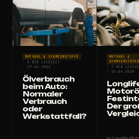
MOTORÖL & SCHMIERSTOFFE
MOTORÖL &
SCHMIERSTOFF
· 8 MIN LESEZEIT
· 27.04.2026
· 7 MIN LESEZ
· 26.04.2026
Ölverbrauch
Longlif
beim Auto:
Motorö
Normaler
Festinte
Verbrauch
Der gr
oder
Verglei
Werkstattfall?
Ist Longlife Mot