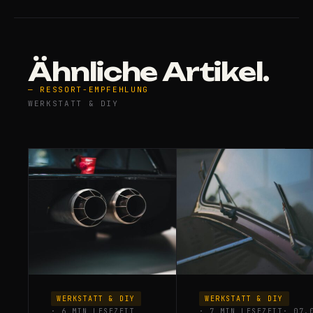
Ähnliche Artikel.
— RESSORT-EMPFEHLUNG
WERKSTATT & DIY
WERKSTATT & DIY
WERKSTATT & DIY
· 6 MIN LESEZEIT
· 7 MIN LESEZEIT
· 07.