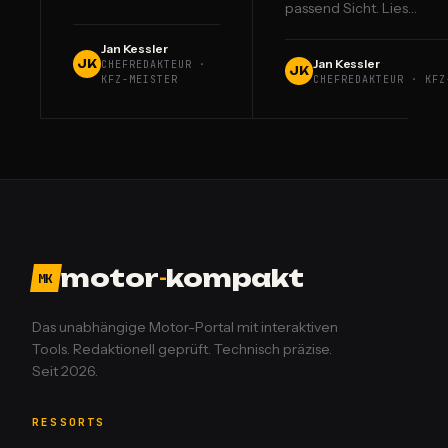
passend Sicht. Lies…
Jan Kessler
Jan Kessler
JK
CHEFREDAKTEUR ·
JK
KFZ-MEISTER
CHEFREDAKTEUR · KFZ
motor
-
kompakt
MK
Das unabhängige Motor-Portal mit interaktiven
Tools. Redaktionell geprüft. Technisch präzise.
Seit 2026.
RESSORTS