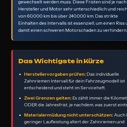
gewechselt werden muss. Diese Fristen sind je nach
Hersteller und Motor sehr unterschiedlich und reic
von 60.000 km bis über 240.000 km. Das strikte
Einhalten des Intervalls ist essenziell, um einen Riss
damit einen schweren Motorschaden zu verhindern.
Das Wichtigste in Kürze
Herstellervorgaben prüfen:
Das individuelle
Zahnriemen Intervall für dein Fahrzeugmodell ist
entscheidend und steht im Serviceheft.
Zwei Grenzen gelten:
Es zählt immer die Kilome
ODER die Jahresfrist, je nachdem, was zuerst eintr
Materialermüdung nicht unterschätzen:
Auch 
geringer Laufleistung altert der Zahnriemen und