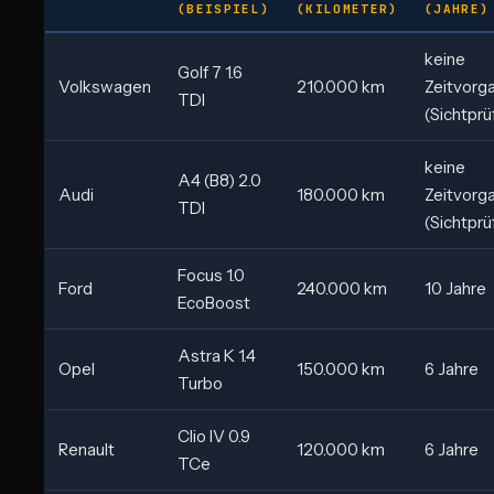
(BEISPIEL)
(KILOMETER)
(JAHRE)
keine
Golf 7 1.6
Volkswagen
210.000 km
Zeitvorg
TDI
(Sichtprü
keine
A4 (B8) 2.0
Audi
180.000 km
Zeitvorg
TDI
(Sichtprü
Focus 1.0
Ford
240.000 km
10 Jahre
EcoBoost
Astra K 1.4
Opel
150.000 km
6 Jahre
Turbo
Clio IV 0.9
Renault
120.000 km
6 Jahre
TCe