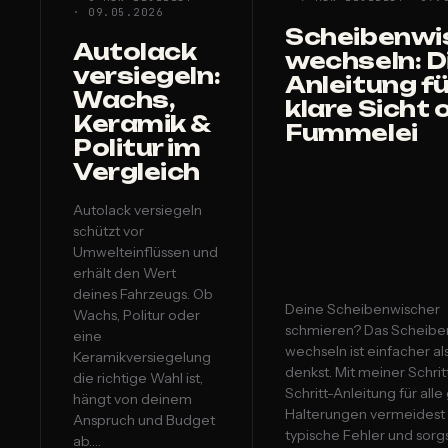
· 09.05.2026
Scheibenwi
Autolack
wechseln: D
versiegeln:
Anleitung fü
Wachs,
klare Sicht 
Keramik &
Fummelei
Politur im
Vergleich
Autolack versiegeln
schützt vor
Umwelteinflüssen und
erhält den Wert
deines Fahrzeugs. Ob
Deine Scheibenwischer
Wachs, Politur oder
schmieren? Das Scheibe
eine
wechseln ist einfacher al
Keramikversiegelung
denkst. Mit meiner Schrit
die richtige Wahl ist,
Schritt-Anleitung für all
hängt von deinem
Halterungen vermeidest
Anspruch und Budget
typische Fehler und sorgs
ab.…