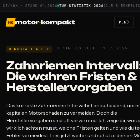
Zum
/KWH · STAND 04.2026
TÜV-STATISTIK 2026
21,5 % ERHEBLICHE 
Inhalt
springen
motor
-
kompakt
MK
MENÜ
· 7 MIN LESEZEIT
· 07.05.2026
WERKSTATT & DIY
Zahnriemen Intervall
Die wahren Fristen &
Herstellervorgaben
Das korrekte Zahnriemen Intervall ist entscheidend, um e
kapitalen Motorschaden zu vermeiden. Doch die
Herstellervorgaben sind oft verwirrend. Ich zeige dir, wora
wirklich achten musst, welche Fristen gelten und wie du t
Fehler vermeidest. Lies jetzt weiter und schütze deinen M