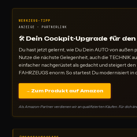
WERKZEUG-TIPP
ANZEIGE · PARTNERLINK
🛠 Dein Cockpit-Upgrade für den
Du hast jetzt gelernt, wie Du Dein AUTO von außen
Nutze die nächste Gelegenheit, auch die TECHNIK au
einfacher nachgerüstet als gedacht und steigert
FAHRZEUGS enorm. So startest Du modernisiert in 
→ Zum Produkt auf Amazon
Als Amazon-Partner verdienen wir an qualifizierten Käufen. Für dich änd