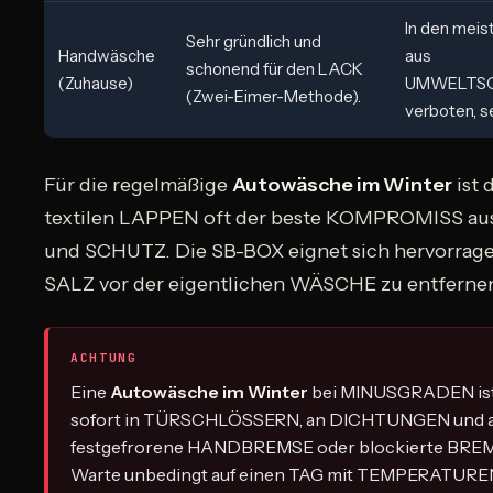
In den mei
Sehr gründlich und
Handwäsche
aus
schonend für den LACK
(Zuhause)
UMWELTS
(Zwei-Eimer-Methode).
verboten, s
Für die regelmäßige
Autowäsche im Winter
ist
textilen LAPPEN oft der beste KOMPROMISS 
und SCHUTZ. Die SB-BOX eignet sich hervorr
SALZ vor der eigentlichen WÄSCHE zu entferne
ACHTUNG
Eine
Autowäsche im Winter
bei MINUSGRADEN ist 
sofort in TÜRSCHLÖSSERN, an DICHTUNGEN und a
festgefrorene HANDBREMSE oder blockierte BREM
Warte unbedingt auf einen TAG mit TEMPERATUR