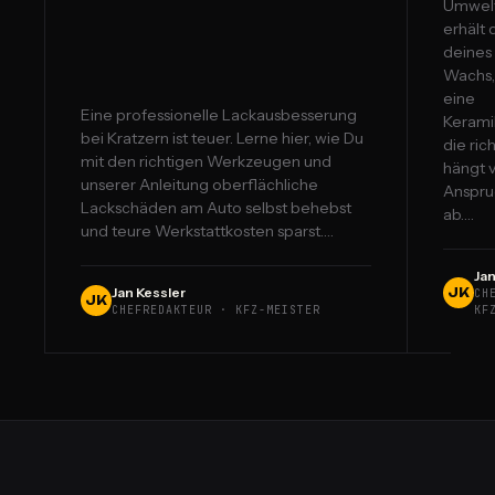
Umwelt
erhält
deines
Wachs, 
eine
Eine professionelle Lackausbesserung
Kerami
bei Kratzern ist teuer. Lerne hier, wie Du
die ric
mit den richtigen Werkzeugen und
hängt 
unserer Anleitung oberflächliche
Anspru
Lackschäden am Auto selbst behebst
ab.…
und teure Werkstattkosten sparst.…
Jan
Jan Kessler
JK
CH
JK
CHEFREDAKTEUR · KFZ-MEISTER
KF