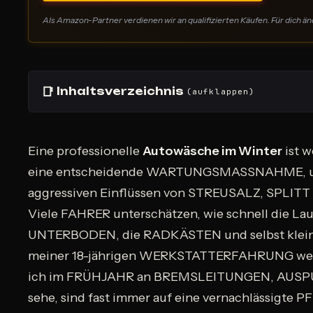
Als Amazon-Partner verdienen wir an qualifizierten Käufen. Für dich änd
📑
Inhaltsverzeichnis
(aufklappen)
Eine professionelle
Autowäsche im Winter
ist w
eine entscheidende WARTUNGSMASSNAHME, u
aggressiven Einflüssen von STREUSALZ, SPLITT 
Viele FAHRER unterschätzen, wie schnell die 
UNTERBODEN, die RADKÄSTEN und selbst klein
meiner 18-jährigen WERKSTATTERFAHRUNG wei
ich im FRÜHJAHR an BREMSLEITUNGEN, AUS
sehe, sind fast immer auf eine vernachlässigte