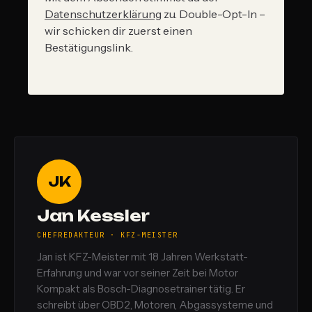
Datenschutzerklärung
zu. Double-Opt-In –
wir schicken dir zuerst einen
Bestätigungslink.
JK
Jan Kessler
CHEFREDAKTEUR · KFZ-MEISTER
Jan ist KFZ-Meister mit 18 Jahren Werkstatt-
Erfahrung und war vor seiner Zeit bei Motor
Kompakt als Bosch-Diagnosetrainer tätig. Er
schreibt über OBD2, Motoren, Abgassysteme und