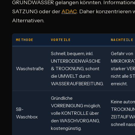
GRUNDWASSER gelangen könnten. Informationen 
SATZUNG oder der
ADAC
. Daher konzentrieren w
Alternativen.
METHODE
VORTEILE
NACHTEILE
Schnell, bequem, inkl.
Gefahr von
UNTERBODENWÄSCHE
MIKROKRAT
Waschstraße
& TROCKNUNG, schont
starker V
die UMWELT durch
nicht alle
WASSERAUFBEREITUNG.
erreicht.
Gründliche
Keine auto
VORREINIGUNG möglich,
SB-
TROCKNUNG
volle KONTROLLE über
Waschbox
ZEITAUFWAN
den WASCHVORGANG,
schnell nass
kostengünstig.