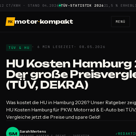
Zum
CT/KWH · STAND 04.2026
TÜV-STATISTIK 2026
21,5 % ERHEBLICH
Inhalt
springen
motor
-
kompakt
MK
MENÜ
· 6 MIN LESEZEIT
· 08.05.2026
TÜV & HU
HU Kosten Hamburg 
Der große Preisvergl
(TÜV, DEKRA)
Was kostet die HU in Hamburg 2026? Unser Ratgeber zeigt 
HU Kosten Hamburg für PKW, Motorrad & E-Auto bei TÜV
Vergleiche jetzt die Preise und spare Geld!
Sarah Mertens
SM
REDAKTI