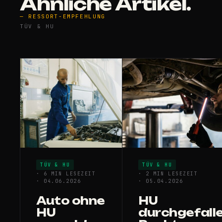
Ähnliche Artikel.
— RESSORT-EMPFEHLUNG
TÜV & HU
TÜV & HU
TÜV & HU
· 6 MIN LESEZEIT
· 2 MIN LESEZEIT
· 04.06.2026
· 05.04.2026
Auto ohne
HU
HU
durchgefalle