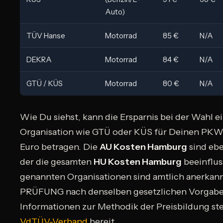
Auto)
TÜV Hanse
Motorrad
85 €
N/A
DEKRA
Motorrad
84 €
N/A
GTÜ / KÜS
Motorrad
80 €
N/A
Wie Du siehst, kann die Ersparnis bei der Wahl e
Organisation wie GTÜ oder KÜS für Deinen PKW 
Euro betragen. Die
AU Kosten Hamburg
sind ebe
der die gesamten
HU Kosten Hamburg
beeinfluss
genannten Organisationen sind amtlich anerkann
PRÜFUNG nach denselben gesetzlichen Vorgabe
Informationen zur Methodik der Preisbildung ste
VdTÜV-Verband
bereit.