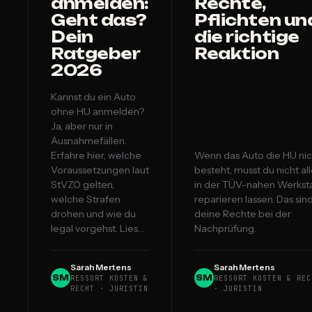
anmelden:
Rechte,
Geht das?
Pflichten un
Dein
die richtige
Ratgeber
Reaktion
2026
Kannst du ein Auto
ohne HU anmelden?
Ja, aber nur in
Ausnahmefällen.
Erfahre hier, welche
Wenn das Auto die HU nic
Voraussetzungen laut
besteht, musst du nicht al
StVZO gelten,
in der TÜV-nahen Werksta
welche Strafen
reparieren lassen. Das sin
drohen und wie du
deine Rechte bei der
legal vorgehst. Lies…
Nachprüfung.
Sarah Mertens
Sarah Mertens
SM
SM
RESSORT KOSTEN &
RESSORT KOSTEN & REC
RECHT · JURISTIN
· JURISTIN