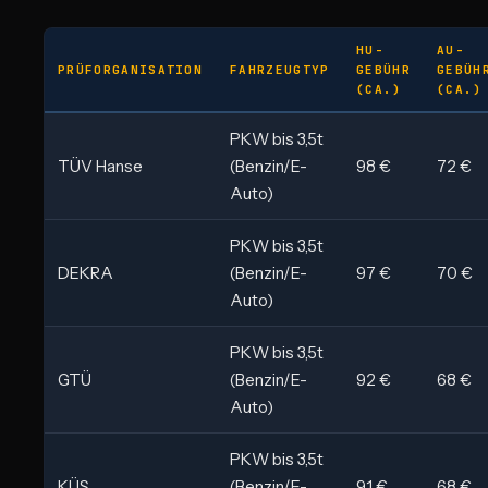
HU-
AU-
PRÜFORGANISATION
FAHRZEUGTYP
GEBÜHR
GEBÜH
(CA.)
(CA.)
PKW bis 3,5t
TÜV Hanse
(Benzin/E-
98 €
72 €
Auto)
PKW bis 3,5t
DEKRA
(Benzin/E-
97 €
70 €
Auto)
PKW bis 3,5t
GTÜ
(Benzin/E-
92 €
68 €
Auto)
PKW bis 3,5t
KÜS
(Benzin/E-
91 €
68 €