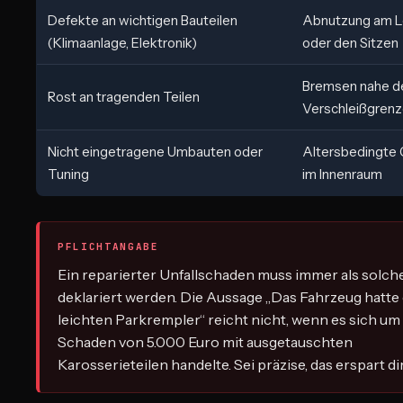
Defekte an wichtigen Bauteilen
Abnutzung am L
(Klimaanlage, Elektronik)
oder den Sitzen
Bremsen nahe d
Rost an tragenden Teilen
Verschleißgren
Nicht eingetragene Umbauten oder
Altersbedingte
Tuning
im Innenraum
PFLICHTANGABE
Ein reparierter Unfallschaden muss immer als solch
deklariert werden. Die Aussage „Das Fahrzeug hatte
leichten Parkrempler“ reicht nicht, wenn es sich um
Schaden von 5.000 Euro mit ausgetauschten
Karosserieteilen handelte. Sei präzise, das erspart di