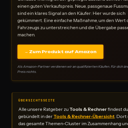
einen guten Verkaufspreis. Neue, passgenaue Fussm
sind ein klares Signal an den Käufer: Hier wurde sich
gekümmert. Eine einfache Maßnahme, um den Wert 
Fahrzeugs zu unterstreichen und die Übergabe pass
machen.
→ Zum Produkt auf Amazon
Als Amazon-Partner verdienen wir an qualifizierten Käufen. Für dich än
Preis nichts.
ÜBERSICHTSSEITE
Alle unsere Ratgeber zu
Tools & Rechner
findest d
gebündelt in der
Tools & Rechner-Übersicht
. Dort
das gesamte Themen-Cluster im Zusammenhang und