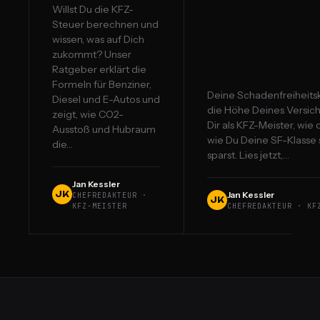
Willst Du die KFZ-
Steuer berechnen und
wissen, was auf Dich
zukommt? Unser
Ratgeber erklärt die
Formeln für Benziner,
Deine Schadenfreiheitsk
Diesel und E-Autos und
die Höhe Deines Versich
zeigt, wie CO2-
Dir als KFZ-Meister, wie 
Ausstoß und Hubraum
wie Du Deine SF-Klasse 
die…
sparst. Lies jetzt,…
Jan Kessler
Jan Kessler
JK
CHEFREDAKTEUR ·
JK
KFZ-MEISTER
CHEFREDAKTEUR · KF