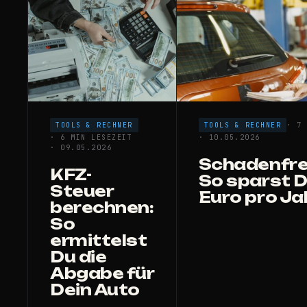
TOOLS & RECHNER
TOOLS & RECHNER
· 7
· 6 MIN LESEZEIT
· 10.05.2026
· 09.05.2026
Schadenfre
KFZ-
So sparst 
Steuer
Euro pro Ja
berechnen:
So
ermittelst
Du die
Abgabe für
Dein Auto