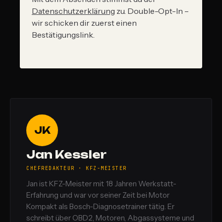
Datenschutzerklärung
zu. Double-Opt-In –
wir schicken dir zuerst einen
Bestätigungslink.
JK
Jan Kessler
CHEFREDAKTEUR · KFZ-MEISTER
Jan ist KFZ-Meister mit 18 Jahren Werkstatt-
Erfahrung und war vor seiner Zeit bei Motor
Kompakt als Bosch-Diagnosetrainer tätig. Er
schreibt über OBD2, Motoren, Abgassysteme und