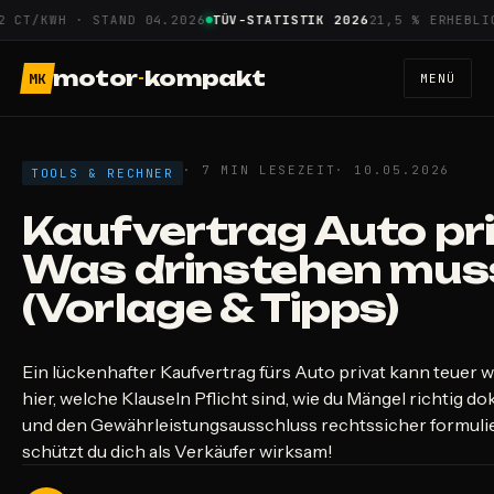
Zum
T/KWH · STAND 04.2026
TÜV-STATISTIK 2026
21,5 % ERHEBLICHE
Inhalt
springen
motor
-
kompakt
MK
MENÜ
· 7 MIN LESEZEIT
· 10.05.2026
TOOLS & RECHNER
Kaufvertrag Auto pri
Was drinstehen mus
(Vorlage & Tipps)
Ein lückenhafter Kaufvertrag fürs Auto privat kann teuer 
hier, welche Klauseln Pflicht sind, wie du Mängel richtig d
und den Gewährleistungsausschluss rechtssicher formulie
schützt du dich als Verkäufer wirksam!