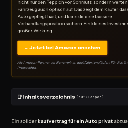
nicht nur den Teppich vor Schmutz, sondern werten
Fahrzeug auch optisch auf. Das zeigt dem Käufer, das
Auto gepflegt hast, und kann dir eine bessere
Verhandlungsposition sichern. Ein kleines Investme
großer Wirkung.
→ Jetzt bei Amazon ansehen
Als Amazon-Partner verdienen wir an qualifizierten Käufen. Für dich än
Preis nichts.
📑
Inhaltsverzeichnis
(aufklappen)
Ein solider
kaufvertrag für ein Auto privat
abzus