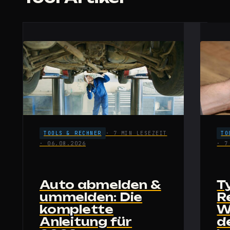
TOOLS & RECHNER
· 7 MIN LESEZEIT
TO
· 06.08.2026
· 7
Auto abmelden &
T
ummelden: Die
R
komplette
W
Anleitung für
d