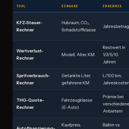
TOOL
EINGABE
ERGEBNIS
KFZ-Steuer-
Hubraum, CO₂,
Jahresbetrag
Rechner
Schadstoffklasse
Restwert in
Wertverlust-
Modell, Alter, KM
1/3/5/10
Rechner
Jahren
Spritverbrauch-
Getankte Liter,
L/100 km,
Rechner
gefahrene KM
Jahreskoste
Prämie bei
THG-Quote-
Fahrzeugklasse
verschieden
Rechner
(E-Auto)
Anbietern
Kaufpreis,
Ballon vs
Autofinanzierung-