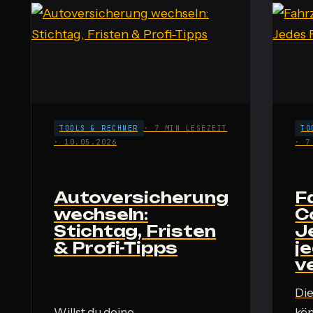
TOOLS & RECHNER
· 7 MIN LESEZEIT
TO
· 10.05.2026
· 7
Autoversicherung
F
wechseln:
C
Stichtag, Fristen
J
& Profi-Tipps
j
v
Di
Willst du deine
kön