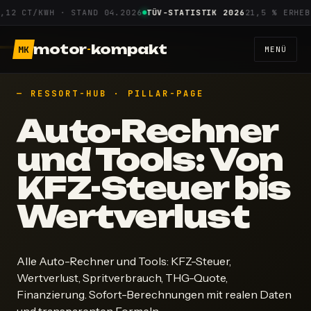
Zum
 CT/KWH · STAND 04.2026
TÜV-STATISTIK 2026
21,5 % ERHEBLIC
Inhalt
springen
motor
-
kompakt
MK
MENÜ
— RESSORT-HUB · PILLAR-PAGE
Auto-Rechner
und Tools: Von
KFZ-Steuer bis
Wertverlust
Alle Auto-Rechner und Tools: KFZ-Steuer,
Wertverlust, Spritverbrauch, THG-Quote,
Finanzierung. Sofort-Berechnungen mit realen Daten