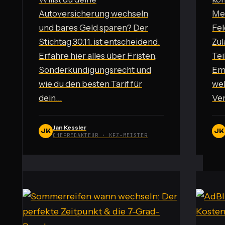
Autoversicherung wechseln
Mei
und bares Geld sparen? Der
Fel
Stichtag 30.11. ist entscheidend.
Zu
Erfahre hier alles über Fristen,
Tei
Sonderkündigungsrecht und
Emi
wie du den besten Tarif für
wel
dein…
Ver
Jan Kessler
JK
JK
CHEFREDAKTEUR · KFZ-MEISTER