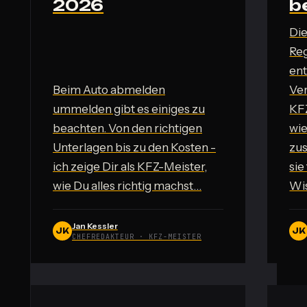
2026
b
Die
Reg
ent
Beim Auto abmelden
Ver
ummelden gibt es einiges zu
KFZ
beachten. Von den richtigen
wie
Unterlagen bis zu den Kosten -
zu
ich zeige Dir als KFZ-Meister,
sie
wie Du alles richtig machst…
Wi
Jan Kessler
JK
JK
CHEFREDAKTEUR · KFZ-MEISTER