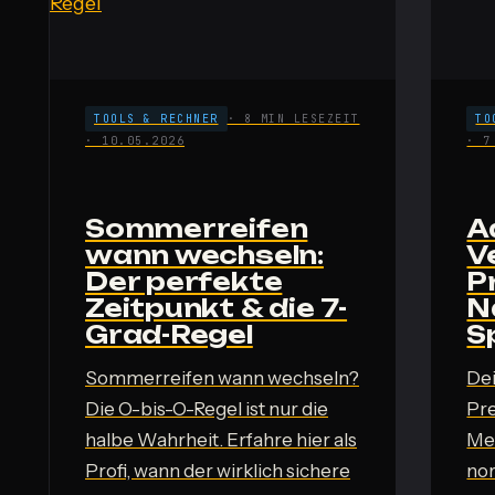
TOOLS & RECHNER
· 8 MIN LESEZEIT
TO
· 10.05.2026
· 7
Sommerreifen
A
wann wechseln:
V
Der perfekte
P
Zeitpunkt & die 7-
N
Grad-Regel
S
Sommerreifen wann wechseln?
De
Die O-bis-O-Regel ist nur die
Pre
halbe Wahrheit. Erfahre hier als
Mei
Profi, wann der wirklich sichere
nor