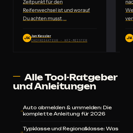
Zeitpunkt für den
nac
Reifenwechsel ist und worauf
We
Du achten musst,…
ver
Jan Kessler
JK
JK
CHEFREDAKTEUR · KFZ-MEISTER
Alle Tool-Ratgeber
und Anleitungen
Auto abmelden & ummelden: Die
komplette Anleitung für 2026
Typklasse und Regionalklasse: Was