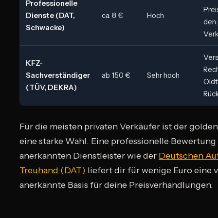
Professionelle
Prei
Dienste (DAT,
ca. 8 €
Hoch
den 
Schwacke)
Verk
Vers
KFZ-
Rech
Sachverständiger
ab 150 €
Sehr hoch
Oldt
(TÜV, DEKRA)
Rüc
Für die meisten privaten Verkäufer ist der golde
eine starke Wahl. Eine professionelle Bewertun
anerkannten Dienstleister wie der
Deutschen Au
Treuhand (DAT)
liefert dir für wenige Euro eine 
anerkannte Basis für deine Preisverhandlungen.