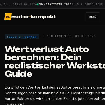
Zum
WH · STAND 04.2026
TÜV-STATISTIK 2026
21,5 % ERHEBLICHE MÄ
Inhalt
springen
motor
-
kompakt
MK
MENÜ
· 7 MIN LESEZEIT
· 09.05.2026
TOOLS & RECHNER
Wertverlust Auto
berechnen: Dein
realistischer Werkst
Guide
Du willst den Wertverlust deines Autos berechnen, ohne a
Schätzungen hereinzufallen? Als KFZ-Meister zeige ich d
harten Fakten, die wirklich zählen. Ermittle jetzt den echt
Fahrzeugs!