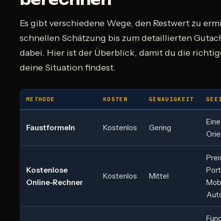
Es gibt verschiedene Wege, den Restwert zu ermi
schnellen Schätzung bis zum detaillierten Gutacht
dabei. Hier ist der Überblick, damit du die richt
deine Situation findest.
METHODE
KOSTEN
GENAUIGKEIT
GEE
Eine
Faustformeln
Kostenlos
Gering
Orie
Prei
Kostenlose
Port
Kostenlos
Mittel
Online-Rechner
Mobi
Aut
Fund