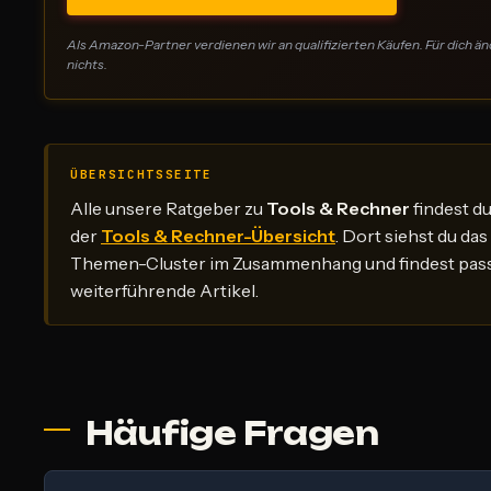
Als Amazon-Partner verdienen wir an qualifizierten Käufen. Für dich än
nichts.
ÜBERSICHTSSEITE
Alle unsere Ratgeber zu
Tools & Rechner
findest du
der
Tools & Rechner-Übersicht
. Dort siehst du da
Themen-Cluster im Zusammenhang und findest pas
weiterführende Artikel.
Häufige Fragen