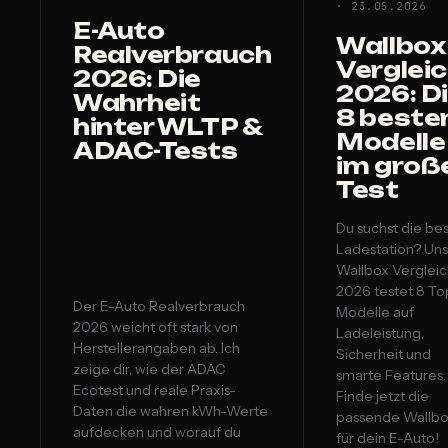
· 23.05.2026
E-Auto
Wallbox
Realverbrauch
Verglei
2026: Die
2026: D
Wahrheit
8 beste
hinter WLTP &
Modelle
ADAC-Tests
im groß
Test
Du suchst die be
Ladestation? Un
Wallbox Verglei
2026 testet 8 To
Der E-Auto Realverbrauch
Modelle auf
2026 weicht oft stark von
Ladeleistung,
Herstellerangaben ab. Ich
Sicherheit und
zeige dir, wie der ADAC
smarte Features.
Ecotest und reale Praxis-
Finde jetzt die
Daten die wahren kWh-Werte
passende Wallb
aufdecken und worauf du
für dein E-Auto!