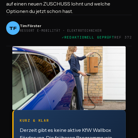
auf einen neuen ZUSCHUSS lohnt und welche
Optionen du jetzt schon hast.
Tim Förster
TF
RESSORT E-MOBILITÄT · ELEKTROTECHNIKER
REDAKTIONELL GEPRÜFT
REF 372
KURZ & KLAR
Derzeit gibt es keine aktive KfW Wallbox
Förderung. Die früheren Programme wie