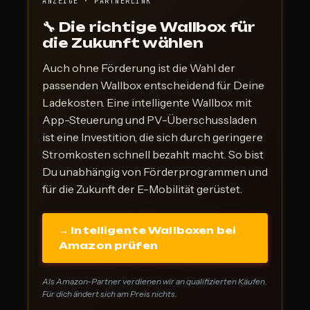
ANZEIGE · PARTNERLINK
🔧 Die richtige Wallbox für
die Zukunft wählen
Auch ohne Förderung ist die Wahl der
passenden Wallbox entscheidend für Deine
Ladekosten. Eine intelligente Wallbox mit
App-Steuerung und PV-Überschussladen
ist eine Investition, die sich durch geringere
Stromkosten schnell bezahlt macht. So bist
Du unabhängig von Förderprogrammen und
für die Zukunft der E-Mobilität gerüstet.
→ Intelligente Wallboxen bei
Amazon prüfen
Als Amazon-Partner verdienen wir an qualifizierten Käufen.
Für dich ändert sich am Preis nichts.