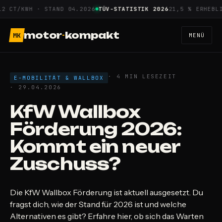
Zum
T/KWH · STAND 04.2026
TÜV-STATISTIK 2026
21,5 % ERHEBLICHE
Inhalt
springen
motor
-
kompakt
MK
MENÜ
· 4 MIN LESEZEIT
E-MOBILITÄT & WALLBOX
· 29.04.2026
KfW Wallbox
Förderung 2026:
Kommt ein neuer
Zuschuss?
Die KfW Wallbox Förderung ist aktuell ausgesetzt. Du
fragst dich, wie der Stand für 2026 ist und welche
Alternativen es gibt? Erfahre hier, ob sich das Warten