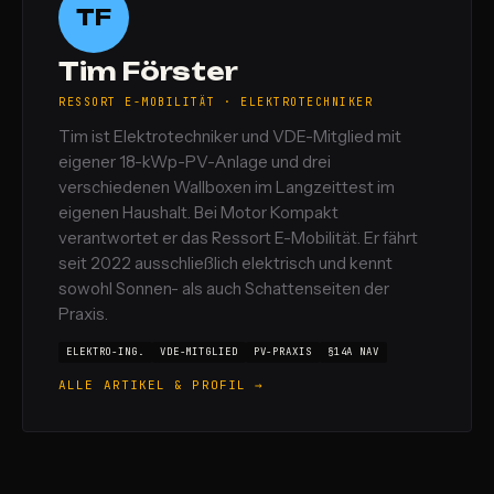
TF
Tim Förster
RESSORT E-MOBILITÄT · ELEKTROTECHNIKER
Tim ist Elektrotechniker und VDE-Mitglied mit
eigener 18-kWp-PV-Anlage und drei
verschiedenen Wallboxen im Langzeittest im
eigenen Haushalt. Bei Motor Kompakt
verantwortet er das Ressort E-Mobilität. Er fährt
seit 2022 ausschließlich elektrisch und kennt
sowohl Sonnen- als auch Schattenseiten der
Praxis.
ELEKTRO-ING.
VDE-MITGLIED
PV-PRAXIS
§14A NAV
ALLE ARTIKEL & PROFIL →