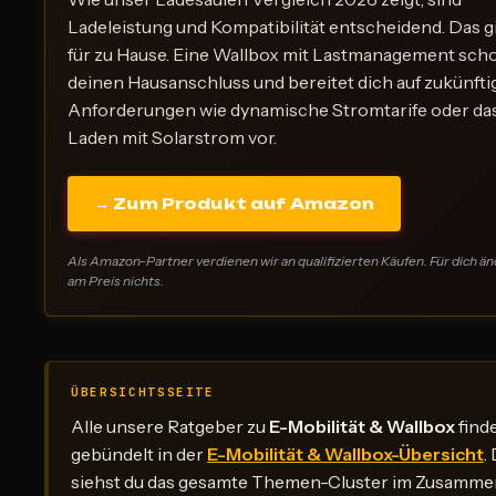
Ladeleistung und Kompatibilität entscheidend. Das gi
für zu Hause. Eine Wallbox mit Lastmanagement sch
deinen Hausanschluss und bereitet dich auf zukünfti
Anforderungen wie dynamische Stromtarife oder da
Laden mit Solarstrom vor.
→ Zum Produkt auf Amazon
Als Amazon-Partner verdienen wir an qualifizierten Käufen. Für dich än
am Preis nichts.
ÜBERSICHTSSEITE
Alle unsere Ratgeber zu
E-Mobilität & Wallbox
find
gebündelt in der
E-Mobilität & Wallbox-Übersicht
.
siehst du das gesamte Themen-Cluster im Zusamm