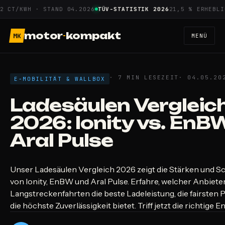
Zum
/KWH · STAND 04.2026
TÜV-STATISTIK 2026
21,5 % ERHEBLICHE 
Inhalt
springen
motor
-
kompakt
MK
MENÜ
· 7 MIN LESEZEIT
· 04.05.20
E-MOBILITÄT & WALLBOX
Ladesäulen Vergleic
2026: Ionity vs. EnBW
Aral Pulse
Unser Ladesäulen Vergleich 2026 zeigt die Stärken und 
von Ionity, EnBW und Aral Pulse. Erfahre, welcher Anbieter
Langstreckenfahrten die beste Ladeleistung, die fairsten 
die höchste Zuverlässigkeit bietet. Triff jetzt die richtige 