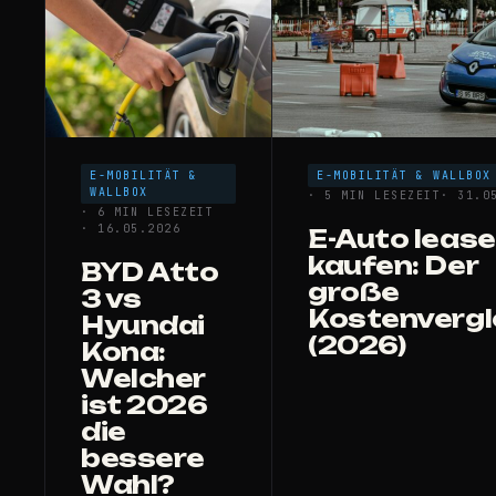
E-MOBILITÄT &
E-MOBILITÄT & WALLBOX
WALLBOX
· 5 MIN LESEZEIT
· 31.0
· 6 MIN LESEZEIT
· 16.05.2026
E-Auto lease
kaufen: Der
BYD Atto
große
3 vs
Kostenvergl
Hyundai
(2026)
Kona:
Welcher
ist 2026
die
bessere
Wahl?