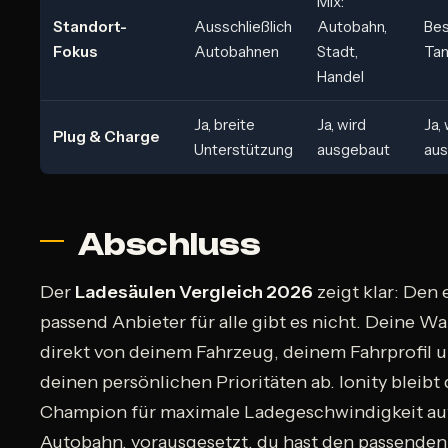
Mix:
Standort-
Ausschließlich
Autobahn,
Be
Fokus
Autobahnen
Stadt,
Tan
Handel
Ja, breite
Ja, wird
Ja,
Plug & Charge
Unterstützung
ausgebaut
au
Abschluss
Der
Ladesäulen Vergleich 2026
zeigt klar: Den 
passend Anbieter für alle gibt es nicht. Deine W
direkt von deinem Fahrzeug, deinem Fahrprofil 
deinen persönlichen Prioritäten ab. Ionity bleibt 
Champion für maximale Ladegeschwindigkeit au
Autobahn, vorausgesetzt, du hast den passenden