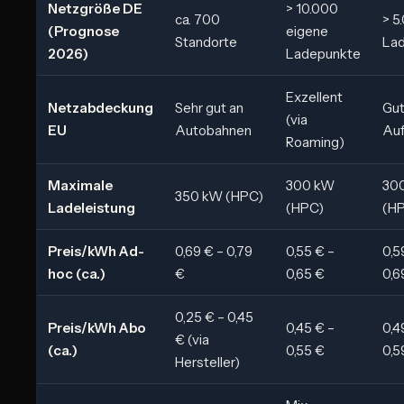
Netzgröße DE
> 10.000
ca. 700
> 5
(Prognose
eigene
Standorte
La
2026)
Ladepunkte
Exzellent
Netzabdeckung
Sehr gut an
Gut
(via
EU
Autobahnen
Auf
Roaming)
Maximale
300 kW
30
350 kW (HPC)
Ladeleistung
(HPC)
(H
Preis/kWh Ad-
0,69 € – 0,79
0,55 € –
0,5
hoc (ca.)
€
0,65 €
0,6
0,25 € – 0,45
Preis/kWh Abo
0,45 € –
0,4
€ (via
(ca.)
0,55 €
0,5
Hersteller)