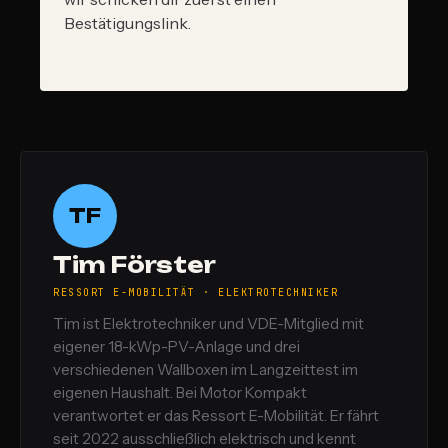
Bestätigungslink.
TF
Tim Förster
RESSORT E-MOBILITÄT · ELEKTROTECHNIKER
Tim ist Elektrotechniker und VDE-Mitglied mit
eigener 18-kWp-PV-Anlage und drei
verschiedenen Wallboxen im Langzeittest im
eigenen Haushalt. Bei Motor Kompakt
verantwortet er das Ressort E-Mobilität. Er fährt
seit 2022 ausschließlich elektrisch und kennt