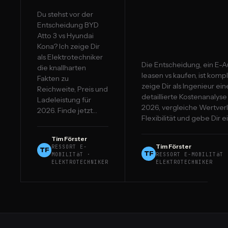
Du stehst vor der
Entscheidung BYD
Atto 3 vs Hyundai
Kona? Ich zeige Dir
als Elektrotechniker
Die Entscheidung, ein E-A
die knallharten
leasen vs kaufen, ist kompl
Fakten zu
zeige Dir als Ingenieur ein
Reichweite, Preis und
detaillierte Kostenanalyse
Ladeleistung für
2026, vergleiche Wertverl
2026. Finde jetzt…
Flexibilität und gebe Dir e
Tim Förster
Tim Förster
RESSORT E-
TF
TF
MOBILITäT ·
RESSORT E-MOBILITäT 
ELEKTROTECHNIKER
ELEKTROTECHNIKER