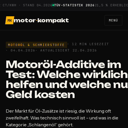
Zum
/KWH · STAND 04.2026
TÜV-STATISTIK 2026
21,5 % ERHEBLICHE 
Inhalt
springen
motor
-
kompakt
MK
MENÜ
· 12 MIN LESEZEIT
MOTORÖL & SCHMIERSTOFFE
· 04.04.2026
· AKTUALISIERT 22.04.2026
Motoröl-Additive im
Test: Welche wirklich
helfen und welche nu
Geld kosten
Der Markt für Öl-Zusätze ist riesig, die Wirkung oft
zweifelhaft. Was technisch sinnvoll ist – und was in die
Kategorie „Schlangenöl“ gehört.