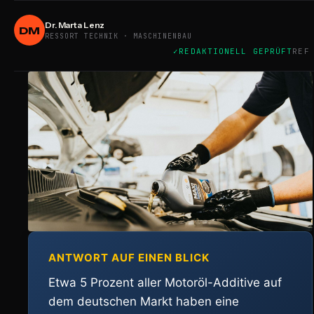
Dr. Marta Lenz
DM
RESSORT TECHNIK · MASCHINENBAU
REDAKTIONELL GEPRÜFT
REF
ANTWORT AUF EINEN BLICK
Etwa 5 Prozent aller Motoröl-Additive auf
dem deutschen Markt haben eine