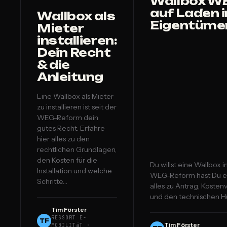
Wallbox WE
auf Laden i
Wallbox als
Eigentüme
Mieter
installieren:
Dein Recht
& die
Anleitung
Eine Wallbox als Mieter
zu installieren ist seit der
WEG-Reform dein
gutes Recht. Erfahre
hier alles zu den
rechtlichen Grundlagen,
den Kosten für die
Du willst eine Wallbox i
Installation und welche
WEG-Reform hast Du ein
Schritte…
alles zu Antrag, Koste
und den technischen H
Tim Förster
RESSORT E-
TF
Tim Förster
MOBILITäT ·