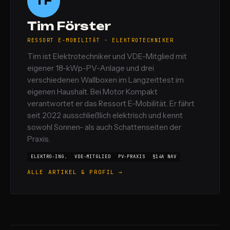
TF
Tim Förster
RESSORT E-MOBILITÄT · ELEKTROTECHNIKER
Tim ist Elektrotechniker und VDE-Mitglied mit
eigener 18-kWp-PV-Anlage und drei
verschiedenen Wallboxen im Langzeittest im
eigenen Haushalt. Bei Motor Kompakt
verantwortet er das Ressort E-Mobilität. Er fährt
seit 2022 ausschließlich elektrisch und kennt
sowohl Sonnen- als auch Schattenseiten der
Praxis.
ELEKTRO-ING.
VDE-MITGLIED
PV-PRAXIS
§14A NAV
ALLE ARTIKEL & PROFIL →