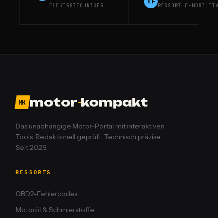
TF
ELEKTROTECHNIKER
RESSORT E-MOBILIT
motor
-
kompakt
MK
Das unabhängige Motor-Portal mit interaktiven
Tools. Redaktionell geprüft. Technisch präzise.
Seit 2026.
RESSORTS
OBD2-Fehlercodes
Motoröl & Schmierstoffe