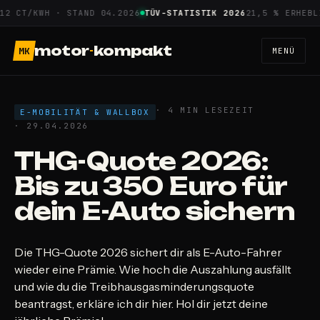
Zum
CT/KWH · STAND 04.2026
TÜV-STATISTIK 2026
21,5 % ERHEBLICH
Inhalt
springen
motor
-
kompakt
MK
MENÜ
· 4 MIN LESEZEIT
E-MOBILITÄT & WALLBOX
· 29.04.2026
THG-Quote 2026:
Bis zu 350 Euro für
dein E-Auto sichern
Die THG-Quote 2026 sichert dir als E-Auto-Fahrer
wieder eine Prämie. Wie hoch die Auszahlung ausfällt
und wie du die Treibhausgasminderungsquote
beantragst, erkläre ich dir hier. Hol dir jetzt deine