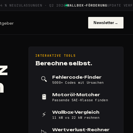
 NEUZULASSUNGEN · Q2 2026
WALLBOX-FÖRDERUNG
UPDATE VERFÜGB
Newsletter
→
tgeber
INTERAKTIVE TOOLS
z
Berechne selbst.
Fehlercode-Finder
🔍
n
5000+ Codes mit Ursachen
Motoröl-Matcher
🛢️
Passende SAE-Klasse finden
Wallbox-Vergleich
⚡
11 kW vs 22 kW rechnen
Wertverlust-Rechner
📉