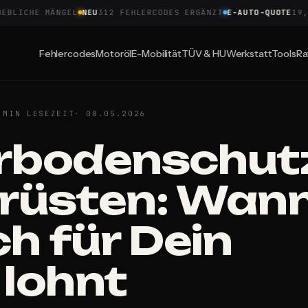
ICHE MÄNGEL
NEU
312 FEHLERCODES ERGÄNZT
E-AUTO-QUOTE
19,4 %
Fehlercodes
Motoröl
E-Mobilität
TÜV & HU
Werkstatt
Tools
Ra
 MIN LESEZEIT
· 08.05.2026
rbodenschut
rüsten: Wan
ch für Dein
 lohnt