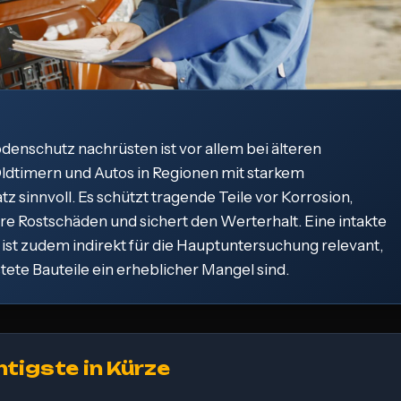
enschutz nachrüsten ist vor allem bei älteren
ldtimern und Autos in Regionen mit starkem
tz sinnvoll. Es schützt tragende Teile vor Korrosion,
re Rostschäden und sichert den Werterhalt. Eine intakte
ist zudem indirekt für die Hauptuntersuchung relevant,
ete Bauteile ein erheblicher Mangel sind.
tigste in Kürze