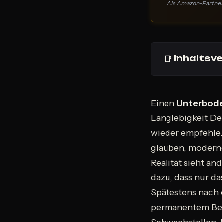
Als Amazon-Partner v
📑
Inhaltsve
Einen
Unterbode
Langlebigkeit De
wieder empfehle.
glauben, moderne
Realität sieht an
dazu, dass nur d
Spätestens nach 
permanentem Besc
Schwachstellen. 