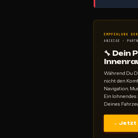
EMPFEHLUNG DE
ANZEIGE · PART
🔧 Dein 
Innenra
Während Du Di
nicht den Kom
Navigation, Mu
Ein lohnendes 
Deines Fahrzeu
→ Jetzt