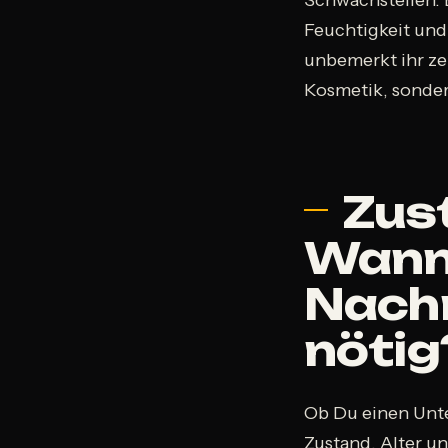
Feuchtigkeit und
unbemerkt ihr ze
Kosmetik, sonde
Zus
Wann 
Nachr
nötig
Ob Du einen Unte
Zustand, Alter u