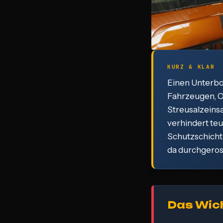
KURZ & KLAR
Einen Unterbod
Fahrzeugen, O
Streusalzeinsa
verhindert teu
Schutzschicht 
da durchgerost
Das Wich