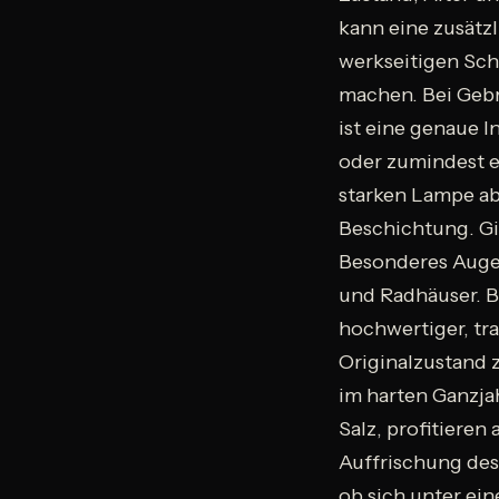
kann eine zusätz
werkseitigen Schu
machen. Bei Gebr
ist eine genaue 
oder zumindest e
starken Lampe ab
Beschichtung. Gi
Besonderes Augen
und Radhäuser. B
hochwertiger, tr
Originalzustand 
im harten Ganzja
Salz, profitiere
Auffrischung des 
ob sich unter ein