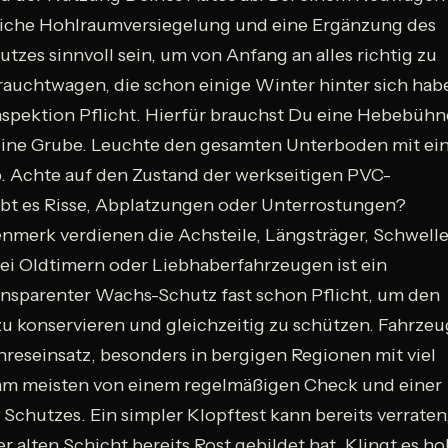
liche Hohlraumversiegelung und eine Ergänzung des
tzes sinnvoll sein, um von Anfang an alles richtig zu
auchtwagen, die schon einige Winter hinter sich hab
Inspektion Pflicht. Hierfür brauchst Du eine Hebebühn
ine Grube. Leuchte den gesamten Unterboden mit ei
. Achte auf den Zustand der werkseitigen PVC-
bt es Risse, Abplatzungen oder Unterrostungen?
merk verdienen die Achsteile, Längsträger, Schwelle
ei Oldtimern oder Liebhaberfahrzeugen ist ein
ansparenter Wachs-Schutz fast schon Pflicht, um den
zu konservieren und gleichzeitig zu schützen. Fahrze
hreseinsatz, besonders in bergigen Regionen mit viel
n am meisten von einem regelmäßigen Check und einer
Schutzes. Ein simpler Klopftest kann bereits verraten
er alten Schicht bereits Rost gebildet hat. Klingt es ho