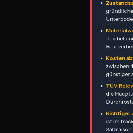
Zustandsan
gründliche
Unterbode
Materialw
flexibel u
Rost verbe
Kosten a
zwischen 4
günstiger 
TÜV-Relev
die Hauptu
Durchrostu
Richtiger 
ist im tro
Salzsaison.