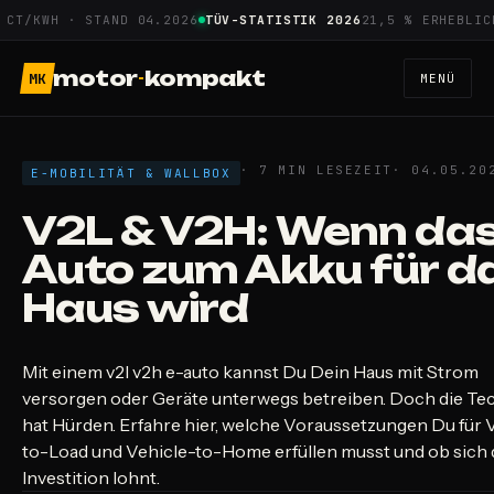
Zum
/KWH · STAND 04.2026
TÜV-STATISTIK 2026
21,5 % ERHEBLICHE 
Inhalt
springen
motor
-
kompakt
MK
MENÜ
· 7 MIN LESEZEIT
· 04.05.20
E-MOBILITÄT & WALLBOX
V2L & V2H: Wenn das
Auto zum Akku für d
Haus wird
Mit einem v2l v2h e-auto kannst Du Dein Haus mit Strom
versorgen oder Geräte unterwegs betreiben. Doch die Te
hat Hürden. Erfahre hier, welche Voraussetzungen Du für 
to-Load und Vehicle-to-Home erfüllen musst und ob sich 
Investition lohnt.