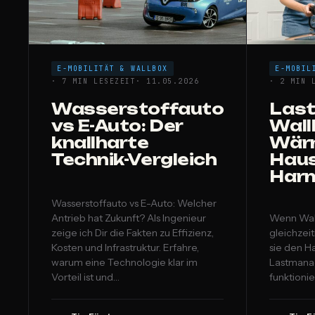
E-MOBILITÄT & WALLBOX
E-MOBIL
· 7 MIN LESEZEIT
· 11.05.2026
· 2 MIN 
Wasserstoffauto
Las
vs E-Auto: Der
Wall
knallharte
Wär
Technik-Vergleich
Haus
Har
Wasserstoffauto vs E-Auto: Welcher
Antrieb hat Zukunft? Als Ingenieur
Wenn Wa
zeige ich Dir die Fakten zu Effizienz,
gleichzeit
Kosten und Infrastruktur. Erfahre,
sie den H
warum eine Technologie klar im
Lastmanag
Vorteil ist und…
funktionie