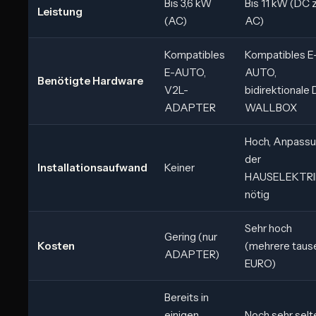
Bis 3,6 kW
Bis 11 kW (DC 
Leistung
(AC)
AC)
Kompatibles
Kompatibles E
E-AUTO,
AUTO,
Benötigte Hardware
V2L-
bidirektionale
ADAPTER
WALLBOX
Hoch, Anpass
der
Installationsaufwand
Keiner
HAUSELEKTRI
nötig
Sehr hoch
Gering (nur
Kosten
(mehrere taus
ADAPTER)
EURO)
Bereits in
einigen
Noch sehr selt