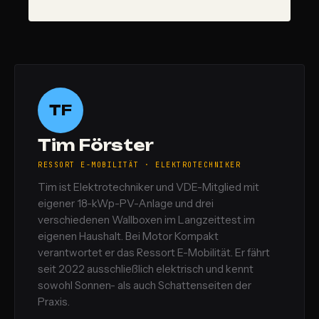
TF
Tim Förster
RESSORT E-MOBILITÄT · ELEKTROTECHNIKER
Tim ist Elektrotechniker und VDE-Mitglied mit
eigener 18-kWp-PV-Anlage und drei
verschiedenen Wallboxen im Langzeittest im
eigenen Haushalt. Bei Motor Kompakt
verantwortet er das Ressort E-Mobilität. Er fährt
seit 2022 ausschließlich elektrisch und kennt
sowohl Sonnen- als auch Schattenseiten der
Praxis.