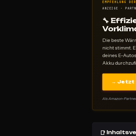
EMPFEHLUNG DE
ANZEIGE · PART
🔧 Effiz
Vorklim
Die beste Wärm
nicht stimmt. E
deines E-Autos
Akku durchzufü
→ Jetzt
Als Amazon-Partner v
📑
Inhaltsve