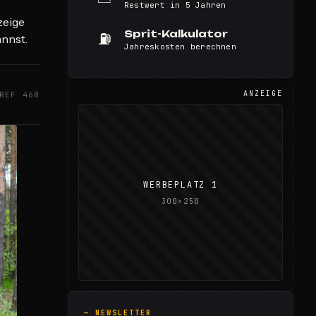
Restwert in 5 Jahren
zeige
Sprit-Kalkulator
⛽
annst.
Jahreskosten berechnen
ANZEIGE
REF 468
WERBEPLATZ 1
300×250
— NEWSLETTER