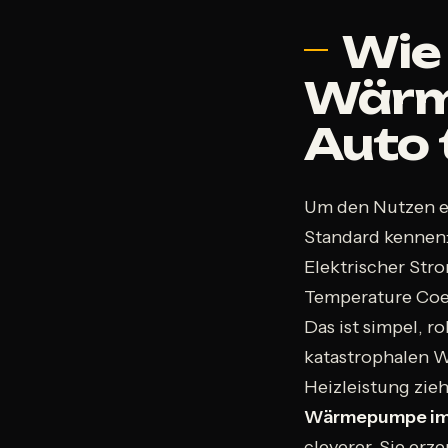
Wie 
Wärm
Auto 
Um den Nutzen e
Standard kennen:
Elektrischer Str
Temperature Coe
Das ist simpel, r
katastrophalen W
Heizleistung zie
Wärmepumpe im
cleverer. Sie erz