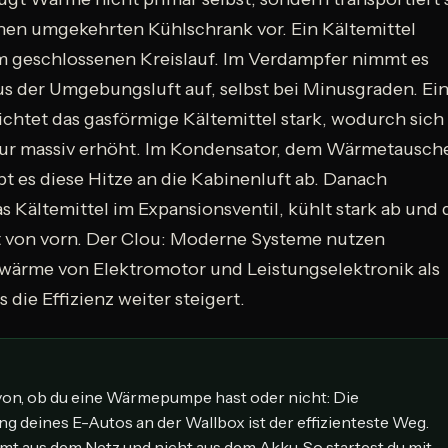
einen umgekehrten Kühlschrank vor. Ein Kältemittel
nem geschlossenen Kreislauf. Im Verdampfer nimmt es
 der Umgebungsluft auf, selbst bei Minusgraden. Ei
chtet das gasförmige Kältemittel stark, wodurch sich
ur massiv erhöht. Im Kondensator, dem Wärmetausch
t es diese Hitze an die Kabinenluft ab. Danach
s Kältemittel im Expansionsventil, kühlt stark ab und 
t von vorn. Der Clou: Moderne Systeme nutzen
bwärme von Elektromotor und Leistungselektronik als
die Effizienz weiter steigert.
on, ob du eine Wärmepumpe hast oder nicht: Die
ng deines E-Autos an der Wallbox ist der effizienteste Weg.
 aus dem Netz und nicht aus dem Akku. So startest du mit