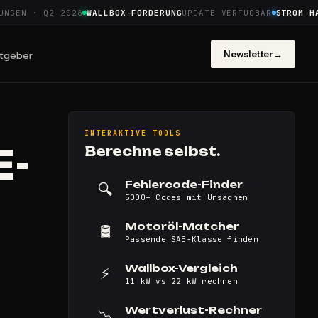
EN · Q2 2026
WALLBOX-FÖRDERUNG
UPDATE VERFÜGBAR
STROM HAUS
Newsletter
→
tgeber
INTERAKTIVE TOOLS
-
Berechne selbst.
Fehlercode-Finder
🔍
5000+ Codes mit Ursachen
Motoröl-Matcher
🛢️
Passende SAE-Klasse finden
Wallbox-Vergleich
⚡
11 kW vs 22 kW rechnen
Wertverlust-Rechner
📉