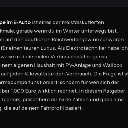
e im E-Auto
ist eines der meistdiskutierten
male, gerade wenn du im Winter unterwegs bist.
en auf den deutlichen Reichweitengewinn schwören,
 für einen teuren Luxus. Als Elektrotechniker habe ich
sweise und die realen Verbrauchsdaten genau
einem eigenen Haushalt mit PV-Anlage und Wallbox
 auf jeden Kilowattstunden-Verbrauch. Die Frage ist a
ärmepumpe funktioniert, sondern für wen sich der
über 1.000 Euro wirklich rechnet. In diesem Ratgeber
e Technik, präsentiere dir harte Zahlen und gebe eine
 die auf deinem Fahrprofil basiert.