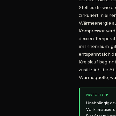
Stell es dir wie 
zirkuliert in ei
Wärmeenergie aus
Kompressor verdi
dessen Temperat
im Innenraum, gib
entspannt sich da
Kreislauf beginn
zusätzlich die A
Wärmequelle, was 
PROFI-TIPP
Unabhängig dav
Vorklimatisieru
Der Strom kommt