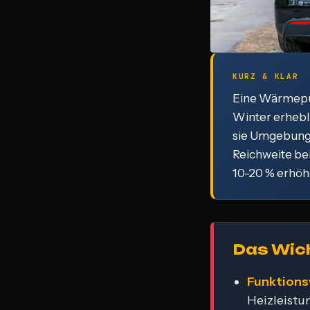
KURZ & KLAR
Eine Wärmepum
Winter erhebl
sie Umgebung
Reichweite be
10-20 % erhöh
Das Wich
Funktions
Heizleistu