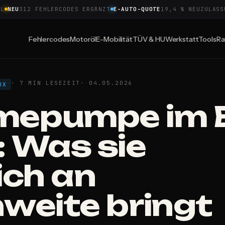
EU
312 FEHLERCODES ERGÄNZT
E-AUTO-QUOTE
19,4 % NEUZULASSUNG
Fehlercodes
Motoröl
E-Mobilität
TÜV & HU
Werkstatt
Tools
Ra
· 7 MIN LESEZEIT
· 04.05.2026
OX
epumpe im E
: Was sie
ich an
hweite bringt