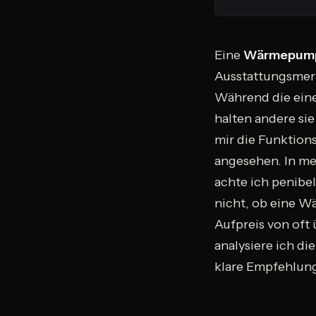
Eine
Wärmepump
Ausstattungsmerk
Während die ein
halten andere sie
mir die Funktion
angesehen. In m
achte ich penibel
nicht, ob eine W
Aufpreis von oft 
analysiere ich di
klare Empfehlung,