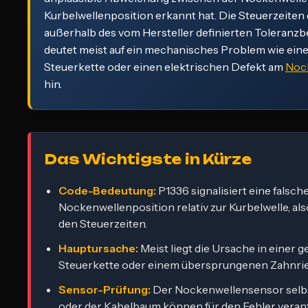
Kurbelwellenposition erkannt hat. Die Steuerzeiten
außerhalb des vom Hersteller definierten Toleranzb
deutet meist auf ein mechanisches Problem wie eine
Steuerkette oder einen elektrischen Defekt am
Noc
hin.
Das Wichtigste in Kürze
Code-Bedeutung:
P1336 signalisiert eine falsch
Nockenwellenposition relativ zur Kurbelwelle, al
den Steuerzeiten.
Hauptursache:
Meist liegt die Ursache in einer 
Steuerkette oder einem übersprungenen Zahnri
Sensor-Prüfung:
Der Nockenwellensensor selbs
oder der Kabelbaum können für den Fehler verant