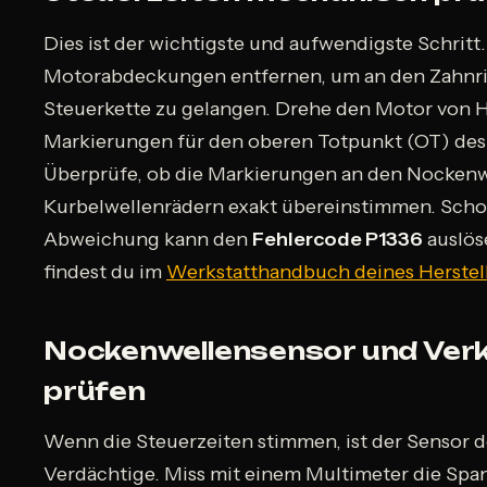
Dies ist der wichtigste und aufwendigste Schritt
Motorabdeckungen entfernen, um an den Zahnr
Steuerkette zu gelangen. Drehe den Motor von H
Markierungen für den oberen Totpunkt (OT) des 
Überprüfe, ob die Markierungen an den Nockenw
Kurbelwellenrädern exakt übereinstimmen. Scho
Abweichung kann den
Fehlercode P1336
auslös
findest du im
Werkstatthandbuch deines Herstel
Nockenwellensensor und Ver
prüfen
Wenn die Steuerzeiten stimmen, ist der Sensor d
Verdächtige. Miss mit einem Multimeter die Sp