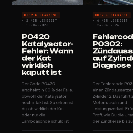
OBD2 & DIAGNOSE
OBD2 & DIAGNOSE
· 2 MIN LESEZEIT
· 6 MIN LESEZEIT
· 15.04.2026
· 23.04.2026
P0420
Fehlerco
Katalysator-
P0302:
Fehler: Wann
Zündauss
der Kat
auf Zylinde
wirklich
Diagnose
kaputt ist
Der Code P0420
Der Fehlercode P03
erscheint in 60 % der Fälle,
einen Zündaussetzer
obwohl der Katalysator
Zylinder 2. Das führt 
noch intakt ist. So erkennst
Motorruckeln und
du, ob wirklich der Kat
Leistungsverlust. Erfa
oder nur die
Profi, wie Du die Ur
Lambdasonde schuld ist.
der Zündkerze bis zu