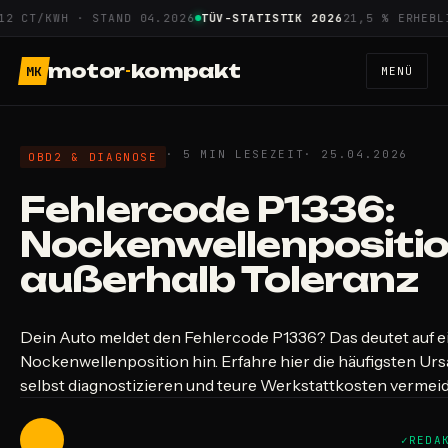
Zum
CT/KWH · STAND 04.2026
TÜV-STATISTIK 2026
21,5 % ERHEBLICH
Inhalt
springen
motor
-
kompakt
MK
MENÜ
· 5 MIN LESEZEIT
· 25.04.2026
OBD2 & DIAGNOSE
Fehlercode P1336:
Nockenwellenpositi
außerhalb Toleranz
Dein Auto meldet den Fehlercode P1336? Das deutet auf e
Nockenwellenposition hin. Erfahre hier die häufigsten Urs
selbst diagnostizieren und teure Werkstattkosten vermei
REDA