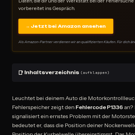
Daten, die dir und der Werkstatt bei der Fehlersuche 
vorbereitet ins Gespräch.
→ Jetzt bei Amazon ansehen
Als Amazon-Partner verdienen wir an qualifizierten Käufen. Für dich änd
📑
Inhaltsverzeichnis
(aufklappen)
Leuchtet bei deinem Auto die Motorkontrollleuc
Fehlerspeicher zeigt den
Fehlercode P1336
an? 
signalisiert ein ernstes Problem mit der Motors
bedeutet er, dass die Position deiner Nockenwell
Position der Kurbelwelle übereinstimmt. Das Mo