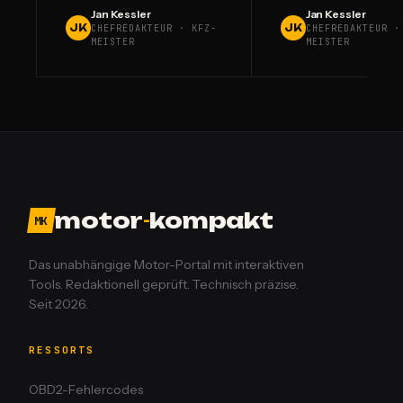
Jan Kessler
Jan Kessler
JK
JK
CHEFREDAKTEUR · KFZ-
CHEFREDAKTEUR ·
MEISTER
MEISTER
motor
-
kompakt
MK
Das unabhängige Motor-Portal mit interaktiven
Tools. Redaktionell geprüft. Technisch präzise.
Seit 2026.
RESSORTS
OBD2-Fehlercodes