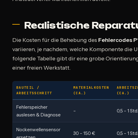
Realistische Repara
Die Kosten für die Behebung des
Fehlercodes P
variieren, je nachdem, welche Komponente die Ur
folgende Tabelle gibt dir eine grobe Orientierung
einer freien Werkstatt.
BAUTEIL /
MATERIALKOSTEN
ARBEITSZ
ARBEITSSCHRITT
(CA.)
(CA.)
Fehlerspeicher
–
0,5 – 1 Std
auslesen & Diagnose
Nockenwellensensor
30 – 150 €
0,5 – 1 Std
ersetzen