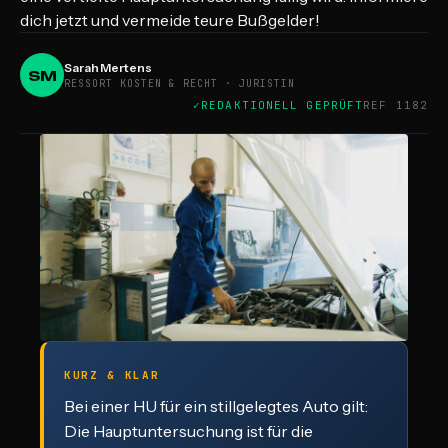
dich jetzt und vermeide teure Bußgelder!
Sarah Mertens
SM
RESSORT KOSTEN & RECHT · JURISTIN
REDAKTIONELL GEPRÜFT
REF 1182
KURZ & KLAR
Bei einer HU für ein stillgelegtes Auto gilt:
Die Hauptuntersuchung ist für die