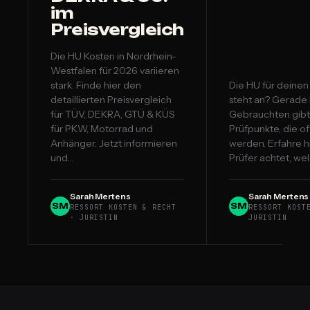
im
Preisvergleich
Die HU Kosten in Nordrhein-
Westfalen für 2026 variieren
stark. Finde hier den
Die HU für deine
detaillierten Preisvergleich
steht an? Gerade 
für TÜV, DEKRA, GTÜ & KÜS
Gebrauchten gibt 
für PKW, Motorrad und
Prüfpunkte, die o
Anhänger. Jetzt informieren
werden. Erfahre h
und…
Prüfer achtet, we
Sarah Mertens
Sarah Mertens
SM
SM
RESSORT KOSTEN & RECHT
RESSORT KOST
· JURISTIN
JURISTIN