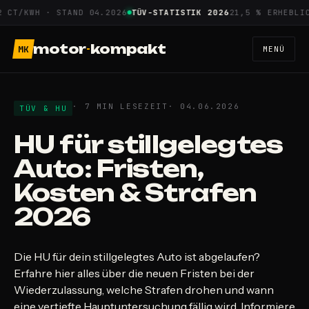
Zum
/KWH · STAND 04.2026
TÜV-STATISTIK 2026
21,5 % ERHEBLICHE 
Inhalt
springen
motor
-
kompakt
MK
MENÜ
· 7 MIN LESEZEIT
· 04.06.2026
TÜV & HU
HU für stillgelegtes
Auto: Fristen,
Kosten & Strafen
2026
Die HU für dein stillgelegtes Auto ist abgelaufen?
Erfahre hier alles über die neuen Fristen bei der
Wiederzulassung, welche Strafen drohen und wann
eine vertiefte Hauptuntersuchung fällig wird. Informiere