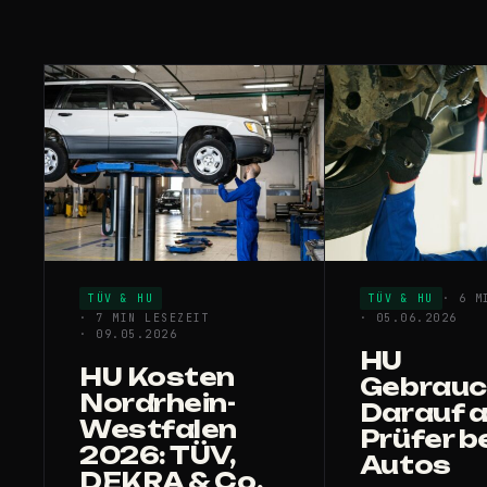
TÜV & HU
TÜV & HU
· 6 M
· 7 MIN LESEZEIT
· 05.06.2026
· 09.05.2026
HU
HU Kosten
Gebrauc
Nordrhein-
Darauf a
Westfalen
Prüfer b
2026: TÜV,
Autos
DEKRA & Co.